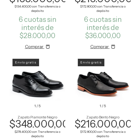
$134.400,00
con
Transferencia o
$172.800,00
con
Transferencia o
depósito
depósito
6
cuotas sin
6
cuotas sin
interés de
interés de
$28.000,00
$36.000,00
Comprar
Comprar
Envío gratis
Envío gratis
1
/
5
1
/
5
Zapato Piamonte Negro
Zapato Bento Negro
$348.000,00
$216.000,00
$278.400,00
con
Transferencia o
$172.800,00
con
Transferencia o
depósito
depósito