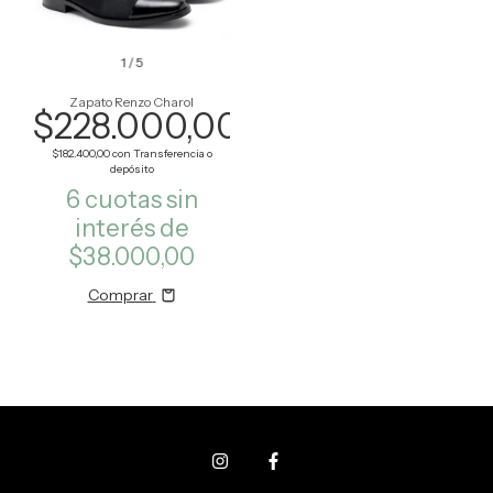
1
/
5
Zapato Renzo Charol
$228.000,00
$182.400,00
con
Transferencia o
depósito
6
cuotas sin
interés de
$38.000,00
Comprar