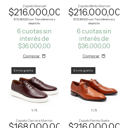
Zapato Manuel
Zapato Bento Marron
$216.000,00
$216.000,00
$172.800,00
con
Transferencia o
$172.800,00
con
Transferencia o
depósito
depósito
6
cuotas sin
6
cuotas sin
interés de
interés de
$36.000,00
$36.000,00
Comprar
Comprar
Envío gratis
Envío gratis
1
/
5
1
/
5
Zapato Carrara Marron
Zapato Fermo Suela
$168.000,00
$216.000,00