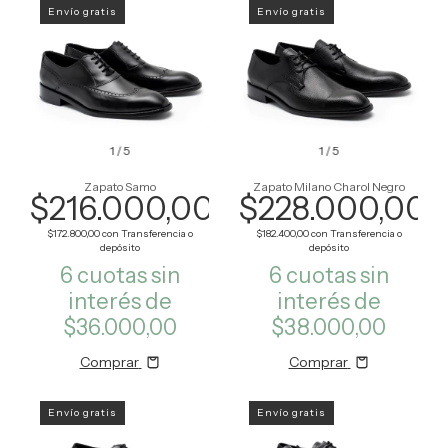
Envío gratis
Envío gratis
1
/
5
1
/
5
Zapato Samo
Zapato Milano Charol Negro
$216.000,00
$228.000,00
$172.800,00
con
Transferencia o
$182.400,00
con
Transferencia o
depósito
depósito
6
cuotas sin
6
cuotas sin
interés de
interés de
$36.000,00
$38.000,00
Comprar
Comprar
Envío gratis
Envío gratis