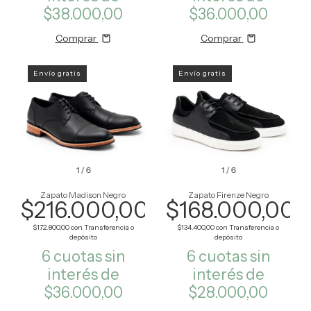
$38.000,00
$36.000,00
Comprar
Comprar
Envío gratis
Envío gratis
1
/
6
1
/
6
Zapato Madison Negro
Zapato Firenze Negro
$216.000,00
$168.000,00
$172.800,00
con
Transferencia o
$134.400,00
con
Transferencia o
depósito
depósito
6
cuotas sin
6
cuotas sin
interés de
interés de
$36.000,00
$28.000,00