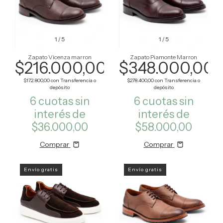
1
/
5
1
/
5
Zapato Vicenza marron
Zapato Piamonte Marron
$216.000,00
$348.000,00
$172.800,00
con
Transferencia o
$278.400,00
con
Transferencia o
depósito
depósito
6
cuotas sin
6
cuotas sin
interés de
interés de
$36.000,00
$58.000,00
Comprar
Comprar
Envío gratis
Envío gratis