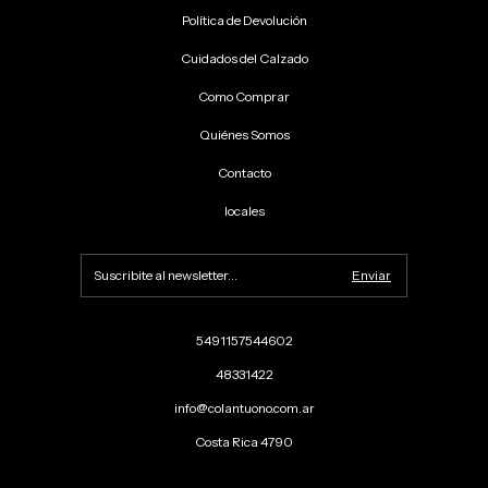
Política de Devolución
Cuidados del Calzado
Como Comprar
Quiénes Somos
Contacto
locales
5491157544602
48331422
info@colantuono.com.ar
Costa Rica 4790