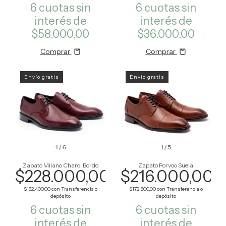
6
cuotas sin
6
cuotas sin
interés de
interés de
$58.000,00
$36.000,00
Comprar
Comprar
Envío gratis
Envío gratis
1
/
6
1
/
5
Zapato Milano Charol Bordo
Zapato Porvoo Suela
$228.000,00
$216.000,00
$182.400,00
con
Transferencia o
$172.800,00
con
Transferencia o
depósito
depósito
6
cuotas sin
6
cuotas sin
interés de
interés de