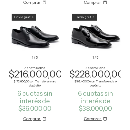
Comprar
Comprar
Envío gratis
Envío gratis
1
/
5
1
/
5
Zapato Roma
Zapato Saha
$216.000,00
$228.000,00
$172.800,00
con
Transferencia o
$182.400,00
con
Transferencia o
depósito
depósito
6
cuotas sin
6
cuotas sin
interés de
interés de
$36.000,00
$38.000,00
Comprar
Comprar