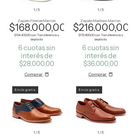
1
/
5
1
/
5
Zapato Firenze Marron
Zapato Madison Marron
$168.000,00
$216.000,00
$134.400,00
con
Transferencia o
$172.800,00
con
Transferencia o
depósito
depósito
6
cuotas sin
6
cuotas sin
interés de
interés de
$28.000,00
$36.000,00
Comprar
Comprar
Envío gratis
Envío gratis
1
/
5
1
/
5