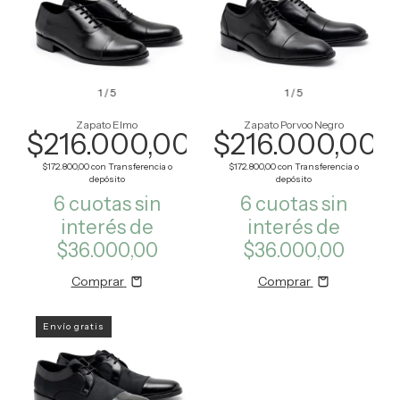
1
/
5
1
/
5
Zapato Elmo
Zapato Porvoo Negro
$216.000,00
$216.000,00
$172.800,00
con
Transferencia o
$172.800,00
con
Transferencia o
depósito
depósito
6
cuotas sin
6
cuotas sin
interés de
interés de
$36.000,00
$36.000,00
Comprar
Comprar
Envío gratis