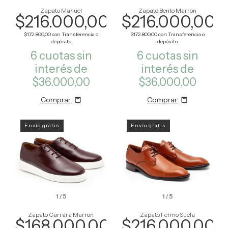
Zapato Manuel
Zapato Bento Marron
$216.000,00
$216.000,00
$172.800,00
con
Transferencia o
$172.800,00
con
Transferencia o
depósito
depósito
6
cuotas sin
6
cuotas sin
interés de
interés de
$36.000,00
$36.000,00
Comprar
Comprar
Envío gratis
Envío gratis
1
/
5
1
/
5
Zapato Carrara Marron
Zapato Fermo Suela
$168.000,00
$216.000,00