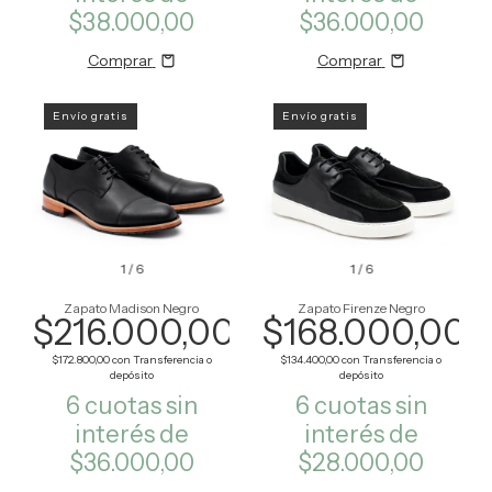
$38.000,00
$36.000,00
Comprar
Comprar
Envío gratis
Envío gratis
1
/
6
1
/
6
Zapato Madison Negro
Zapato Firenze Negro
$216.000,00
$168.000,00
$172.800,00
con
Transferencia o
$134.400,00
con
Transferencia o
depósito
depósito
6
cuotas sin
6
cuotas sin
interés de
interés de
$36.000,00
$28.000,00