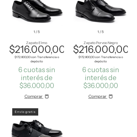
1
/
5
1
/
5
Zapato Elmo
Zapato Porvoo Negro
$216.000,00
$216.000,00
$172.800,00
con
Transferencia o
$172.800,00
con
Transferencia o
depósito
depósito
6
cuotas sin
6
cuotas sin
interés de
interés de
$36.000,00
$36.000,00
Comprar
Comprar
Envío gratis