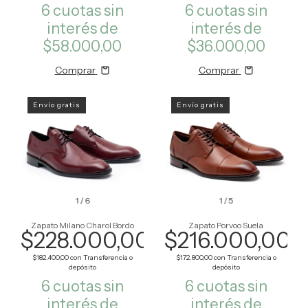
6
cuotas sin
6
cuotas sin
interés de
interés de
$58.000,00
$36.000,00
Comprar
Comprar
Envío gratis
Envío gratis
1
/
6
1
/
5
Zapato Milano Charol Bordo
Zapato Porvoo Suela
$228.000,00
$216.000,00
$182.400,00
con
Transferencia o
$172.800,00
con
Transferencia o
depósito
depósito
6
cuotas sin
6
cuotas sin
interés de
interés de