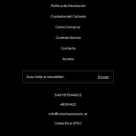
Política de Devolución
Cuidados del Calzado
Como Comprar
Quiénes Somos
Contacto
locales
5491157544602
48331422
info@colantuono.com.ar
Costa Rica 4790