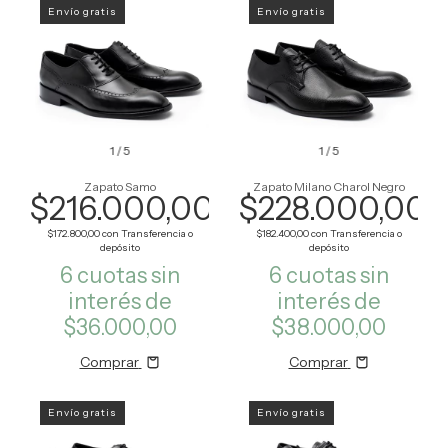
Envío gratis
Envío gratis
1
/
5
1
/
5
Zapato Samo
Zapato Milano Charol Negro
$216.000,00
$228.000,00
$172.800,00
con
Transferencia o
$182.400,00
con
Transferencia o
depósito
depósito
6
cuotas sin
6
cuotas sin
interés de
interés de
$36.000,00
$38.000,00
Comprar
Comprar
Envío gratis
Envío gratis