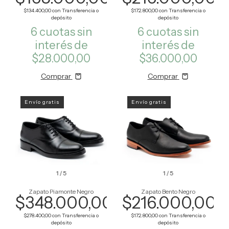
$134.400,00
con
Transferencia o
$172.800,00
con
Transferencia o
depósito
depósito
6
cuotas sin
6
cuotas sin
interés de
interés de
$28.000,00
$36.000,00
Comprar
Comprar
Envío gratis
Envío gratis
1
/
5
1
/
5
Zapato Piamonte Negro
Zapato Bento Negro
$348.000,00
$216.000,00
$278.400,00
con
Transferencia o
$172.800,00
con
Transferencia o
depósito
depósito