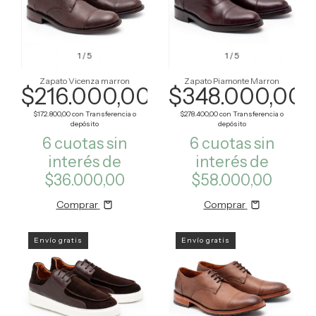
1
/
5
1
/
5
Zapato Vicenza marron
Zapato Piamonte Marron
$216.000,00
$348.000,00
$172.800,00
con
Transferencia o
$278.400,00
con
Transferencia o
depósito
depósito
6
cuotas sin
6
cuotas sin
interés de
interés de
$36.000,00
$58.000,00
Comprar
Comprar
Envío gratis
Envío gratis