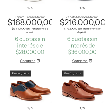
1
/
5
1
/
5
Zapato Firenze Marron
Zapato Madison Marron
$168.000,00
$216.000,00
$134.400,00
con
Transferencia o
$172.800,00
con
Transferencia o
depósito
depósito
6
cuotas sin
6
cuotas sin
interés de
interés de
$28.000,00
$36.000,00
Comprar
Comprar
Envío gratis
Envío gratis
1
/
5
1
/
5