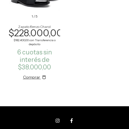
1
/
5
Zapato Renzo Charol
$228.000,00
$182.400,00
con
Transferencia o
depósito
6
cuotas sin
interés de
$38.000,00
Comprar