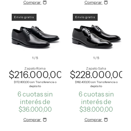
Comprar
Comprar
Envío gratis
Envío gratis
1
/
5
1
/
5
Zapato Roma
Zapato Saha
$216.000,00
$228.000,00
$172.800,00
con
Transferencia o
$182.400,00
con
Transferencia o
depósito
depósito
6
cuotas sin
6
cuotas sin
interés de
interés de
$36.000,00
$38.000,00
Comprar
Comprar