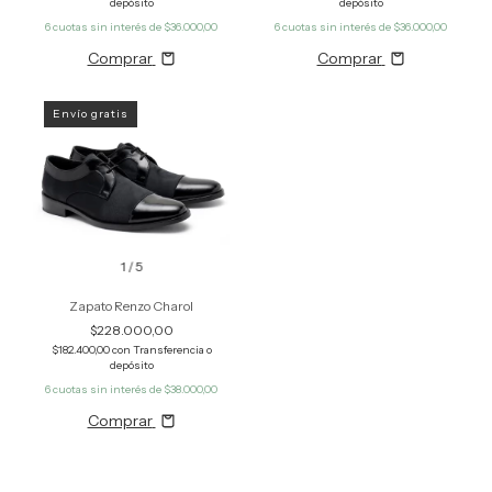
depósito
depósito
6
cuotas sin interés de
$36.000,00
6
cuotas sin interés de
$36.000,00
Comprar
Comprar
Envío gratis
1
/
5
Zapato Renzo Charol
$228.000,00
$182.400,00
con
Transferencia o
depósito
6
cuotas sin interés de
$38.000,00
Comprar