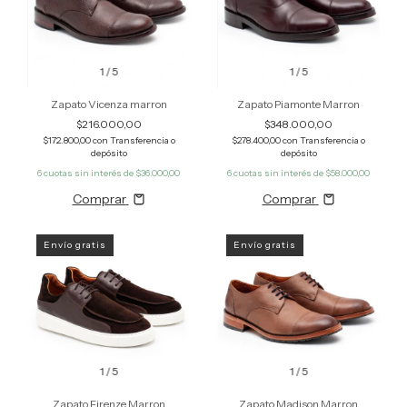
1
/
5
1
/
5
Zapato Vicenza marron
Zapato Piamonte Marron
$216.000,00
$348.000,00
$172.800,00
con
Transferencia o
$278.400,00
con
Transferencia o
depósito
depósito
6
cuotas sin interés de
$36.000,00
6
cuotas sin interés de
$58.000,00
Comprar
Comprar
Envío gratis
Envío gratis
1
/
5
1
/
5
Zapato Firenze Marron
Zapato Madison Marron