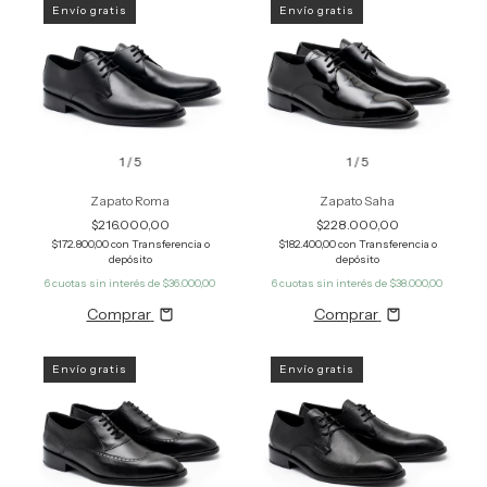
Envío gratis
Envío gratis
1
/
5
1
/
5
Zapato Roma
Zapato Saha
$216.000,00
$228.000,00
$172.800,00
con
Transferencia o
$182.400,00
con
Transferencia o
depósito
depósito
6
cuotas sin interés de
$36.000,00
6
cuotas sin interés de
$38.000,00
Comprar
Comprar
Envío gratis
Envío gratis