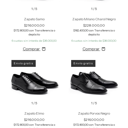
1
/
5
1
/
5
Zapato Samo
Zapato Milano Charol Negro
$216.000,00
$228.000,00
$172.800,00
con
Transferencia o
$182.400,00
con
Transferencia o
depósito
depósito
6
cuotas sin interés de
$36.000,00
6
cuotas sin interés de
$38.000,00
Comprar
Comprar
Envío gratis
Envío gratis
1
/
5
1
/
5
Zapato Elmo
Zapato Porvoo Negro
$216.000,00
$216.000,00
$172.800,00
con
Transferencia o
$172.800,00
con
Transferencia o