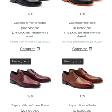
1
/
5
1
/
5
Zapato Piamonte Negro
Zapato Bento Negro
$348.000,00
$216.000,00
$278.400,00
con
Transferencia o
$172.800,00
con
Transferencia o
depósito
depósito
6
cuotas sin interés de
$58.000,00
6
cuotas sin interés de
$36.000,00
Comprar
Comprar
Envío gratis
Envío gratis
1
/
6
1
/
5
Zapato Milano Charol Bordo
Zapato Porvoo Suela
$228.000,00
$216.000,00