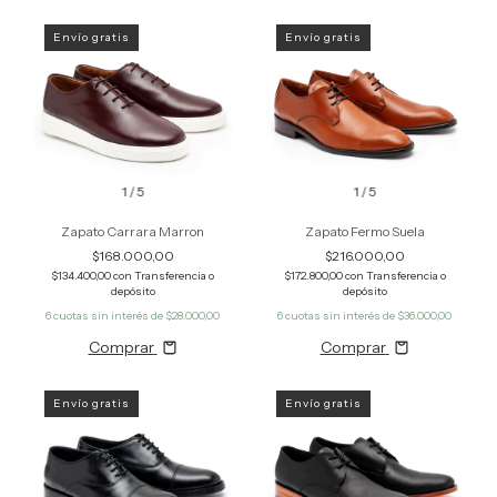
Envío gratis
Envío gratis
1
/
5
1
/
5
Zapato Carrara Marron
Zapato Fermo Suela
$168.000,00
$216.000,00
$134.400,00
con
Transferencia o
$172.800,00
con
Transferencia o
depósito
depósito
6
cuotas sin interés de
$28.000,00
6
cuotas sin interés de
$36.000,00
Comprar
Comprar
Envío gratis
Envío gratis