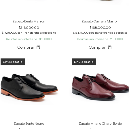
Zapato Bento Marron
Zapato Carrara Marron
$216.000,00
$168.000,00
$172.800,00
con
Transferencia o depósito
$134.400,00
con
Transferencia o depósito
6
cuotas sin interés de
$36.000,00
6
cuotas sin interés de
$28.000,00
Comprar
Comprar
Envío gratis
Envío gratis
Zapato Bento Negro
Zapato Milano Charol Bordo