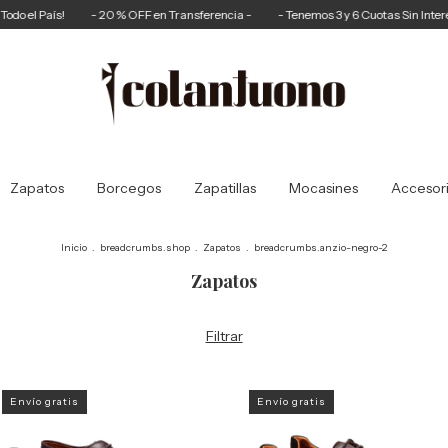
!
- 20 % OFF en Transferencia -
- Tenemos 3 y 6 Cuotas Sin Interés -
¡Env
Zapatos
Borcegos
Zapatillas
Mocasines
Accesor
Inicio
.
breadcrumbs.shop
.
Zapatos
.
breadcrumbs.anzio-negro-2
Zapatos
Filtrar
Envío gratis
Envío gratis