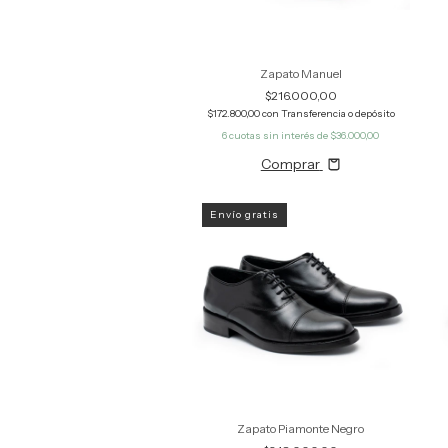
Zapato Manuel
$216.000,00
$172.800,00
con
Transferencia o depósito
6
cuotas sin interés de
$36.000,00
Comprar
Envío gratis
Zapato Piamonte Negro