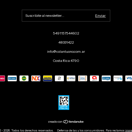
5491157544602
48331422
info@colantuono.com.ar
Costa Rica 4790
 - 2026. Todos los derechos reservados.
Defensa de las y los consumidores. Para reclamos
ingr