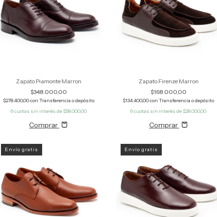
Zapato Piamonte Marron
Zapato Firenze Marron
$348.000,00
$168.000,00
$278.400,00
con
Transferencia o depósito
$134.400,00
con
Transferencia o depósito
6
cuotas sin interés de
$58.000,00
6
cuotas sin interés de
$28.000,00
Comprar
Comprar
Envío gratis
Envío gratis