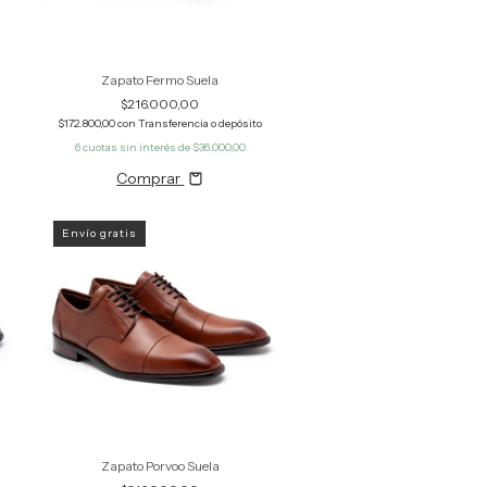
Zapato Fermo Suela
$216.000,00
$172.800,00
con
Transferencia o depósito
6
cuotas sin interés de
$36.000,00
Comprar
Envío gratis
Zapato Porvoo Suela