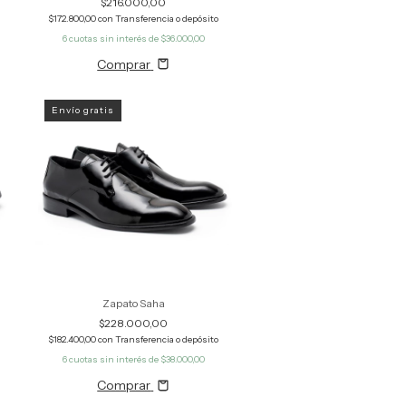
$216.000,00
$172.800,00
con
Transferencia o depósito
6
cuotas sin interés de
$36.000,00
Comprar
Envío gratis
Zapato Saha
$228.000,00
$182.400,00
con
Transferencia o depósito
6
cuotas sin interés de
$38.000,00
Comprar