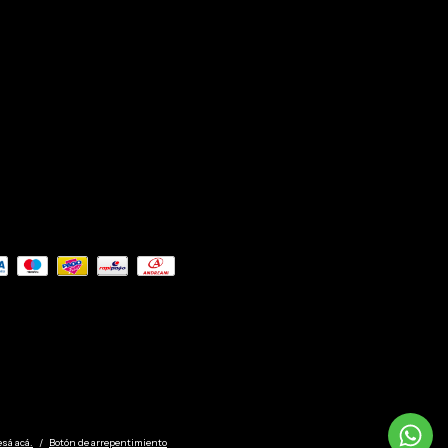
esá acá.
/
Botón de arrepentimiento