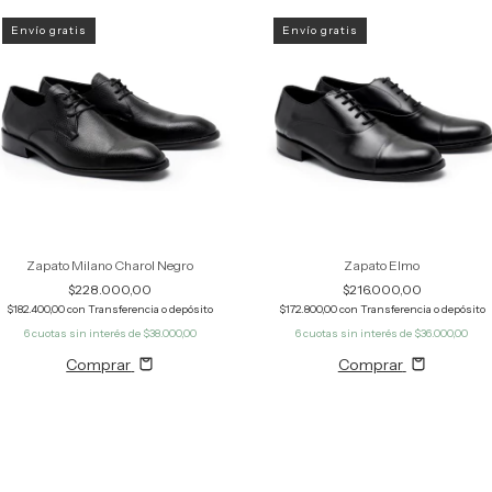
Envío gratis
Envío gratis
Zapato Milano Charol Negro
Zapato Elmo
$228.000,00
$216.000,00
$182.400,00
con
Transferencia o depósito
$172.800,00
con
Transferencia o depósito
6
cuotas sin interés de
$38.000,00
6
cuotas sin interés de
$36.000,00
Comprar
Comprar