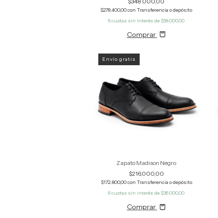
$348.000,00
$278.400,00
con
Transferencia o depósito
6
cuotas sin interés de
$58.000,00
Comprar
Envío gratis
Zapato Madison Negro
$216.000,00
$172.800,00
con
Transferencia o depósito
6
cuotas sin interés de
$36.000,00
Comprar