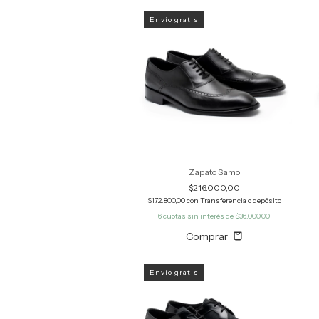
Envío gratis
Zapato Samo
$216.000,00
$172.800,00
con
Transferencia o depósito
6
cuotas sin interés de
$36.000,00
Comprar
Envío gratis