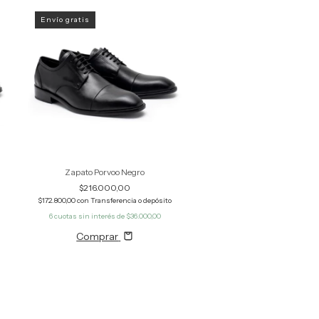
Envío gratis
Zapato Porvoo Negro
$216.000,00
$172.800,00
con
Transferencia o depósito
6
cuotas sin interés de
$36.000,00
Comprar