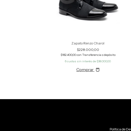
Zapato Renzo Charol
$228.000,00
$182.400,00
con
Transferencia o depósito
6
cuotas sin interés de
$38.000,00
Comprar
Política de De