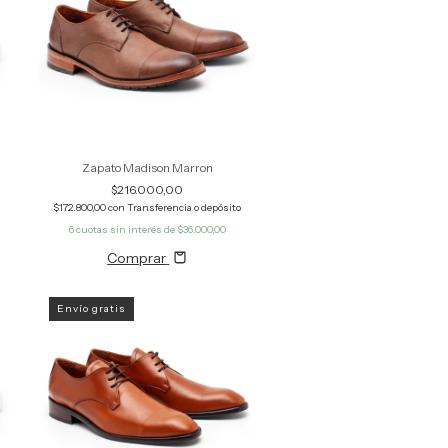
Zapato Madison Marron
$216.000,00
$172.800,00
con
Transferencia o depósito
6
cuotas sin interés de
$36.000,00
Comprar
Envío gratis