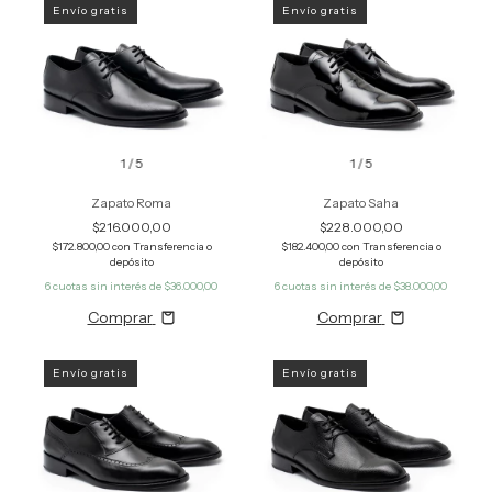
Envío gratis
Envío gratis
1
/
5
1
/
5
Zapato Roma
Zapato Saha
$216.000,00
$228.000,00
$172.800,00
con
Transferencia o
$182.400,00
con
Transferencia o
depósito
depósito
6
cuotas sin interés de
$36.000,00
6
cuotas sin interés de
$38.000,00
Comprar
Comprar
Envío gratis
Envío gratis