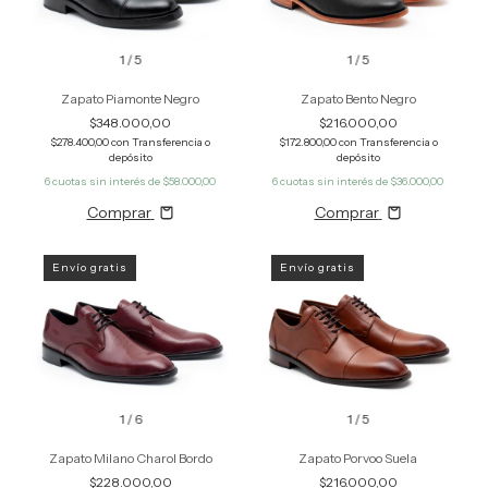
1
/
5
1
/
5
Zapato Piamonte Negro
Zapato Bento Negro
$348.000,00
$216.000,00
$278.400,00
con
Transferencia o
$172.800,00
con
Transferencia o
depósito
depósito
6
cuotas sin interés de
$58.000,00
6
cuotas sin interés de
$36.000,00
Comprar
Comprar
Envío gratis
Envío gratis
1
/
6
1
/
5
Zapato Milano Charol Bordo
Zapato Porvoo Suela
$228.000,00
$216.000,00