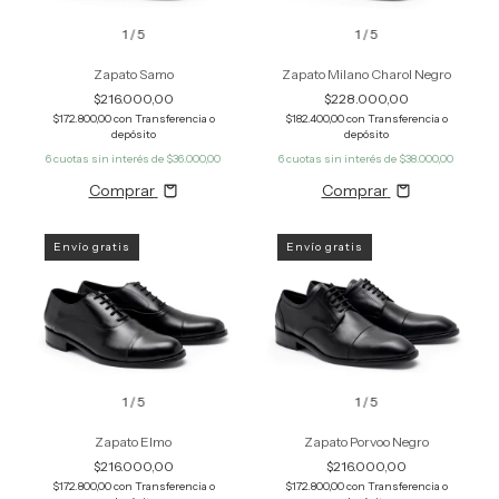
1
/
5
1
/
5
Zapato Samo
Zapato Milano Charol Negro
$216.000,00
$228.000,00
$172.800,00
con
Transferencia o
$182.400,00
con
Transferencia o
depósito
depósito
6
cuotas sin interés de
$36.000,00
6
cuotas sin interés de
$38.000,00
Comprar
Comprar
Envío gratis
Envío gratis
1
/
5
1
/
5
Zapato Elmo
Zapato Porvoo Negro
$216.000,00
$216.000,00
$172.800,00
con
Transferencia o
$172.800,00
con
Transferencia o