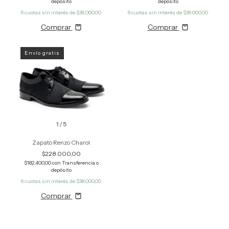
depósito
depósito
6
cuotas sin interés de
$36.000,00
6
cuotas sin interés de
$36.000,00
Comprar
Comprar
Envío gratis
1
/
5
Zapato Renzo Charol
$228.000,00
$182.400,00
con
Transferencia o
depósito
6
cuotas sin interés de
$38.000,00
Comprar