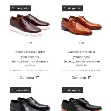
Envío gratis
Envío gratis
1
/
5
1
/
5
Zapato Carrara Marron
Zapato Fermo Suela
$168.000,00
$216.000,00
$134.400,00
con
Transferencia o
$172.800,00
con
Transferencia o
depósito
depósito
6
cuotas sin interés de
$28.000,00
6
cuotas sin interés de
$36.000,00
Comprar
Comprar
Envío gratis
Envío gratis