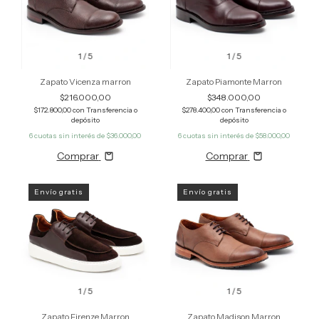
1
/
5
1
/
5
Zapato Vicenza marron
Zapato Piamonte Marron
$216.000,00
$348.000,00
$172.800,00
con
Transferencia o
$278.400,00
con
Transferencia o
depósito
depósito
6
cuotas sin interés de
$36.000,00
6
cuotas sin interés de
$58.000,00
Comprar
Comprar
Envío gratis
Envío gratis
1
/
5
1
/
5
Zapato Firenze Marron
Zapato Madison Marron