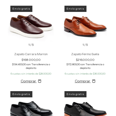
Envío gratis
Envío gratis
1
/
5
1
/
5
Zapato Carrara Marron
Zapato Fermo Suela
$168.000,00
$216.000,00
$134.400,00
con
Transferencia o
$172.800,00
con
Transferencia o
depósito
depósito
6
cuotas sin interés de
$28.000,00
6
cuotas sin interés de
$36.000,00
Comprar
Comprar
Envío gratis
Envío gratis