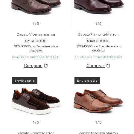
1
/
5
1
/
5
Zapato Vicenza marron
Zapato Piamonte Marron
$216.000,00
$348.000,00
$172.800,00
con
Transferencia o
$278.400,00
con
Transferencia o
depósito
depósito
6
cuotas sin interés de
$36.000,00
6
cuotas sin interés de
$58.000,00
Comprar
Comprar
Envío gratis
Envío gratis
1
/
5
1
/
5
Zapato Firenze Marron
Zapato Madison Marron