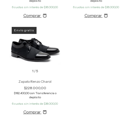
depósito
depósito
6
cuotas sin interés de
$36.000,00
6
cuotas sin interés de
$36.000,00
Comprar
Comprar
Envío gratis
1
/
5
Zapato Renzo Charol
$228.000,00
$182.400,00
con
Transferencia o
depósito
6
cuotas sin interés de
$38.000,00
Comprar