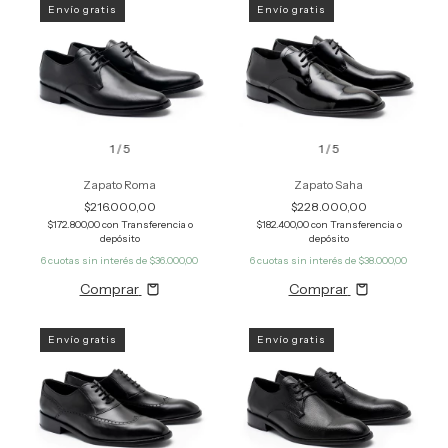
Envío gratis
Envío gratis
1
/
5
1
/
5
Zapato Roma
Zapato Saha
$216.000,00
$228.000,00
$172.800,00
con
Transferencia o
$182.400,00
con
Transferencia o
depósito
depósito
6
cuotas sin interés de
$36.000,00
6
cuotas sin interés de
$38.000,00
Comprar
Comprar
Envío gratis
Envío gratis