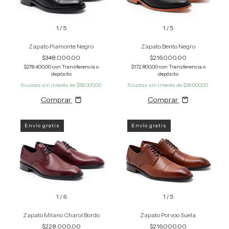
1
/
5
1
/
5
Zapato Piamonte Negro
Zapato Bento Negro
$348.000,00
$216.000,00
$278.400,00
con
Transferencia o
$172.800,00
con
Transferencia o
depósito
depósito
6
cuotas sin interés de
$58.000,00
6
cuotas sin interés de
$36.000,00
Comprar
Comprar
Envío gratis
Envío gratis
1
/
6
1
/
5
Zapato Milano Charol Bordo
Zapato Porvoo Suela
$228.000,00
$216.000,00