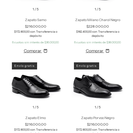
1
/
5
1
/
5
Zapato Samo
Zapato Milano Charol Negro
$216.000,00
$228.000,00
$172.800,00
con
Transferencia o
$182.400,00
con
Transferencia o
depósito
depósito
6
cuotas sin interés de
$36.000,00
6
cuotas sin interés de
$38.000,00
Comprar
Comprar
Envío gratis
Envío gratis
1
/
5
1
/
5
Zapato Elmo
Zapato Porvoo Negro
$216.000,00
$216.000,00
$172.800,00
con
Transferencia o
$172.800,00
con
Transferencia o