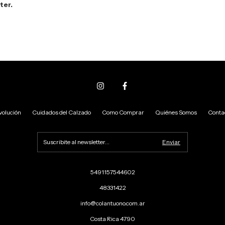
ter.
volución
Cuidados del Calzado
Como Comprar
Quiénes Somos
Conta
5491157544602
48331422
info@colantuono.com.ar
Costa Rica 4790