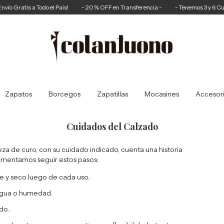
Gratis a Todo el País!
- 20 % OFF en Transferencia -
- Tenemos 3 y 6 Cuotas S
Zapatos
Borcegos
Zapatillas
Mocasines
Accesor
Cuidados del Calzado
a de curo, con su cuidado indicado, cuenta una historia
comentamos seguir estos pasos:
e y seco luego de cada uso.
 agua o humedad.
do.