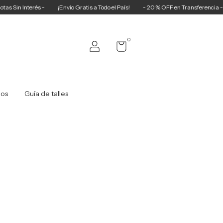
in Interés -
¡Envío Gratis a Todo el País!
- 20 % OFF en Transferencia -
0
ios
Guía de talles