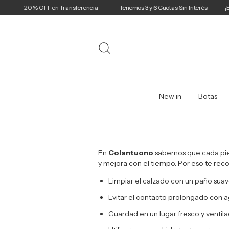
- 20 % OFF en Transferencia -
- Tenemos 3 y 6 Cuotas Sin Interés -
¡Envío 
New in
Botas
En
Colantuono
sabemos que cada piez
y mejora con el tiempo. Por eso te re
Limpiar el calzado con un paño suav
Evitar el contacto prolongado con
Guardad en un lugar fresco y ventila