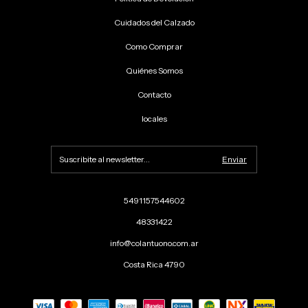
Cuidados del Calzado
Como Comprar
Quiénes Somos
Contacto
locales
5491157544602
48331422
info@colantuono.com.ar
Costa Rica 4790