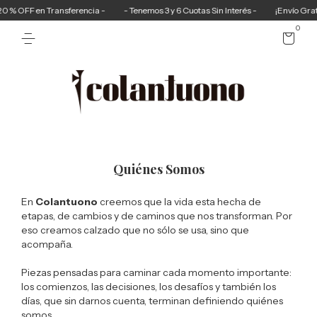
 % OFF en Transferencia -
- Tenemos 3 y 6 Cuotas Sin Interés -
¡Envío Gratis 
0
Quiénes Somos
En
Colantuono
creemos que la vida esta hecha de
etapas, de cambios y de caminos que nos transforman. Por
eso creamos calzado que no sólo se usa, sino que
acompaña.
Piezas pensadas para caminar cada momento importante:
los comienzos, las decisiones, los desafíos y también los
días, que sin darnos cuenta, terminan definiendo quiénes
somos.