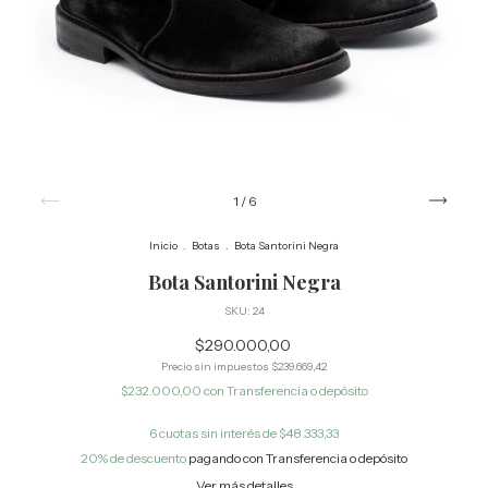
1
/
6
Inicio
.
Botas
.
Bota Santorini Negra
Bota Santorini Negra
SKU:
24
$290.000,00
Precio sin impuestos
$239.669,42
$232.000,00
con
Transferencia o depósito
6
cuotas sin interés de
$48.333,33
20% de descuento
pagando con Transferencia o depósito
Ver más detalles