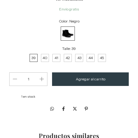
Envío gratis
Color:
Negro
Talle:
39
39
40
41
42
43
44
45
1
en stock
Productos similares