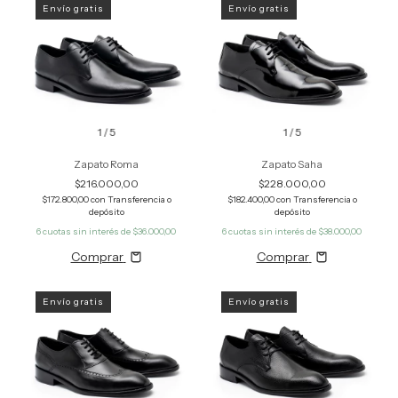
Envío gratis
Envío gratis
1
/
5
1
/
5
Zapato Roma
Zapato Saha
$216.000,00
$228.000,00
$172.800,00
con
Transferencia o
$182.400,00
con
Transferencia o
depósito
depósito
6
cuotas sin interés de
$36.000,00
6
cuotas sin interés de
$38.000,00
Comprar
Comprar
Envío gratis
Envío gratis