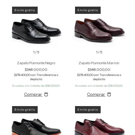
Envío gratis
Envío gratis
1
/
5
1
/
5
Zapato Piamonte Negro
Zapato Piamonte Marron
$348.000,00
$348.000,00
$278.400,00
con
Transferencia o
$278.400,00
con
Transferencia o
depósito
depósito
6
cuotas sin interés de
$58.000,00
6
cuotas sin interés de
$58.000,00
Comprar
Comprar
Envío gratis
Envío gratis