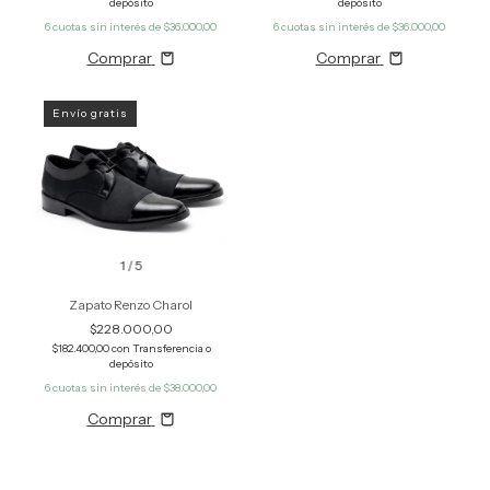
depósito
depósito
6
cuotas sin interés de
$36.000,00
6
cuotas sin interés de
$36.000,00
Comprar
Comprar
Envío gratis
1
/
5
Zapato Renzo Charol
$228.000,00
$182.400,00
con
Transferencia o
depósito
6
cuotas sin interés de
$38.000,00
Comprar