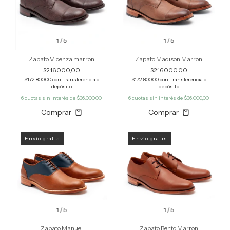
1
/
5
1
/
5
Zapato Vicenza marron
Zapato Madison Marron
$216.000,00
$216.000,00
$172.800,00
con
Transferencia o
$172.800,00
con
Transferencia o
depósito
depósito
6
cuotas sin interés de
$36.000,00
6
cuotas sin interés de
$36.000,00
Comprar
Comprar
Envío gratis
Envío gratis
1
/
5
1
/
5
Zapato Manuel
Zapato Bento Marron