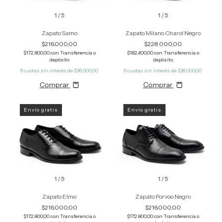
1
/
5
1
/
5
Zapato Samo
Zapato Milano Charol Negro
$216.000,00
$228.000,00
$172.800,00
con
Transferencia o
$182.400,00
con
Transferencia o
depósito
depósito
6
cuotas sin interés de
$36.000,00
6
cuotas sin interés de
$38.000,00
Comprar
Comprar
Envío gratis
Envío gratis
1
/
5
1
/
5
Zapato Elmo
Zapato Porvoo Negro
$216.000,00
$216.000,00
$172.800,00
con
Transferencia o
$172.800,00
con
Transferencia o