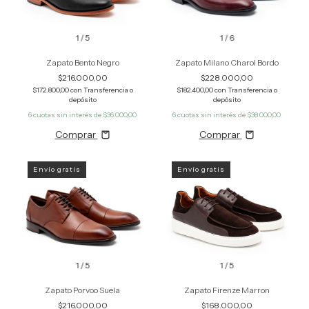
1
/
5
1
/
6
Zapato Bento Negro
Zapato Milano Charol Bordo
$216.000,00
$228.000,00
$172.800,00
con
Transferencia o
$182.400,00
con
Transferencia o
depósito
depósito
6
cuotas sin interés de
$36.000,00
6
cuotas sin interés de
$38.000,00
Comprar
Comprar
Envío gratis
Envío gratis
1
/
5
1
/
5
Zapato Porvoo Suela
Zapato Firenze Marron
$216.000,00
$168.000,00